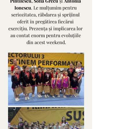
Pintilescu, Sofia Grecu
 și 
Antonia 
Ionescu
. Le mulțumim pentru 
seriozitatea, răbdarea și sprijinul 
oferit în pregătirea fiecărui 
exercițiu. Prezența și implicarea lor 
au contat enorm pentru evoluțiile 
din acest weekend.