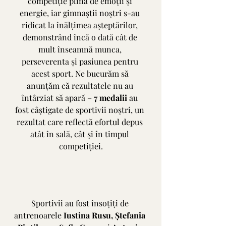
competiție plină de emoții și 
energie, iar gimnaștii noștri s-au 
ridicat la înălțimea așteptărilor, 
demonstrând încă o dată cât de 
mult înseamnă munca, 
perseverenta și pasiunea pentru 
acest sport. Ne bucurăm să 
anunțăm că rezultatele nu au 
întârziat să apară – 
7 medalii
 au 
fost câștigate de sportivii noștri, un 
rezultat care reflectă efortul depus 
atât în sală, cât și în timpul 
competiției.
Sportivii au fost însoțiți de 
antrenoarele 
Iustina Rusu, Ștefania 